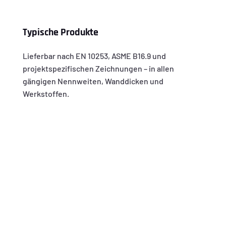
Typische Produkte
Lieferbar nach EN 10253, ASME B16.9 und
projektspezifischen Zeichnungen – in allen
gängigen Nennweiten, Wanddicken und
Werkstoffen.
N
Rohrbogen
N
T-Stücke
N
Reduzierungen
N
Flansche
N