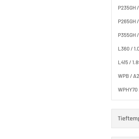
P235GH /
P265GH /
P355GH /
L360 / 1.
L415 / 1.
WPB / A2
WPHY70 
Tieftem