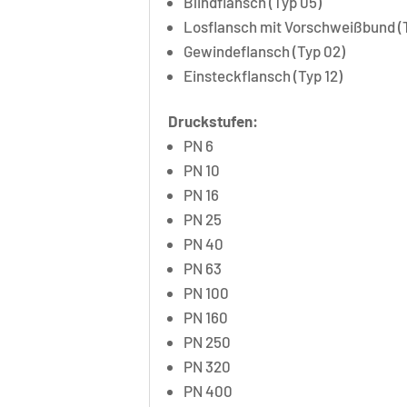
Blindflansch (Typ 05)
Losflansch mit Vorschweißbund (T
Gewindeflansch (Typ 02)
Einsteckflansch (Typ 12)
Druckstufen:
PN 6
PN 10
PN 16
PN 25
PN 40
PN 63
PN 100
PN 160
PN 250
PN 320
PN 400