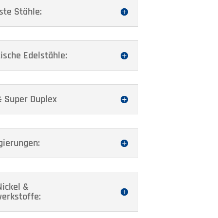
te Stähle:
ische Edelstähle:
& Super Duplex
gierungen:
ickel &
erkstoffe: