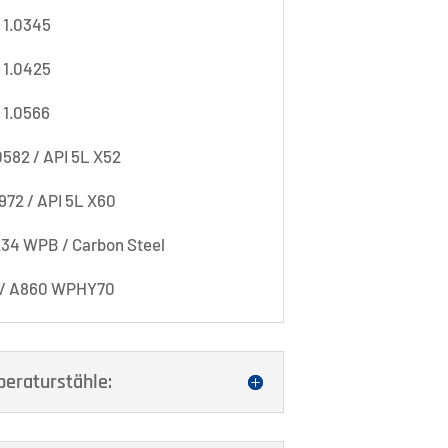
 1.0345
 1.0425
 1.0566
0582 / API 5L X52
8972 / API 5L X60
34 WPB / Carbon Steel
/ A860 WPHY70
peraturstähle: