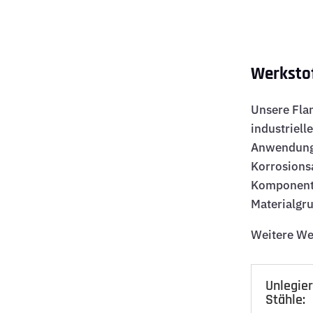
Werksto
Unsere Fla
industriell
Anwendung,
Korrosions
Komponente
Materialgr
Weitere We
Unlegier
Stähle: